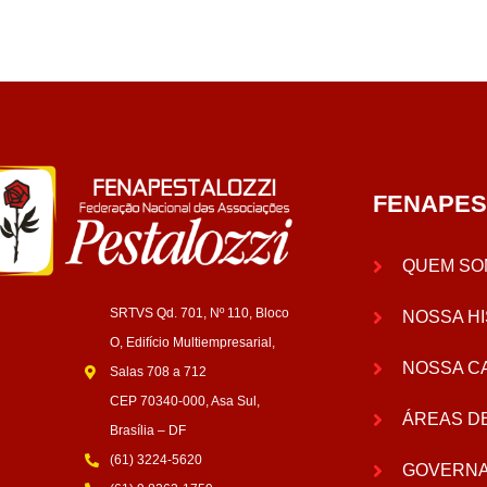
FENAPES
QUEM SO
SRTVS Qd. 701, Nº 110, Bloco
NOSSA HI
O, Edifício Multiempresarial,
NOSSA C
Salas 708 a 712
CEP 70340-000, Asa Sul,
ÁREAS D
Brasília – DF
(61) 3224-5620
GOVERN