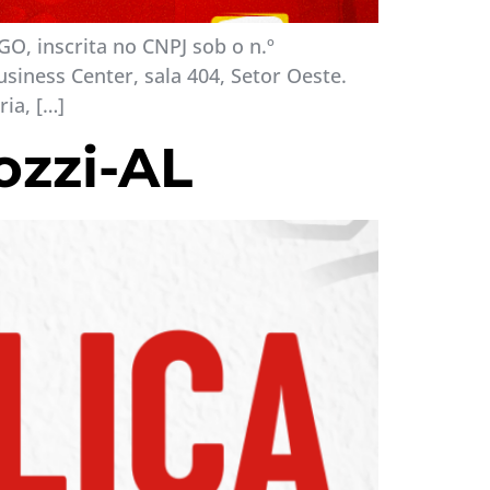
O, inscrita no CNPJ sob o n.º
siness Center, sala 404, Setor Oeste.
ia, […]
ozzi-AL