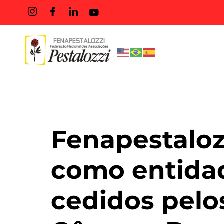
Tag:
#tr
Fenapestaloz
como entidad
cedidos pelos