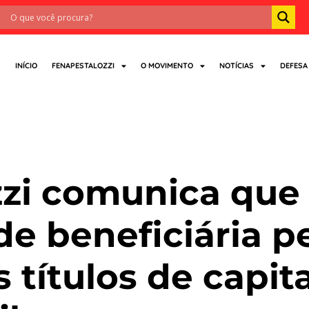
INÍCIO
FENAPESTALOZZI
O MOVIMENTO
NOTÍCIAS
DEFESA
ansparenci
zi comunica que 
e beneficiária p
 títulos de capit