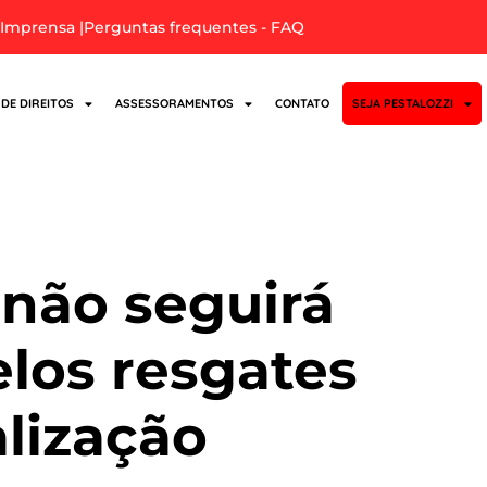
Imprensa |
Perguntas frequentes - FAQ
 DE DIREITOS
ASSESSORAMENTOS
CONTATO
SEJA PESTALOZZI
a
não seguirá
elos resgates
alização