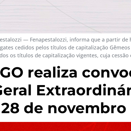
talozzi — Fenapestalozzi, informa que a partir de h
gates cedidos pelos títulos de capitalização Gêmeos 
s os títulos de capitalização vigentes, cuja cessão 
-GO realiza conv
eral Extraordinár
 28 de novembro