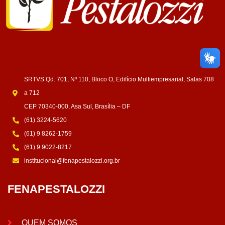
SRTVS Qd. 701, Nº 110, Bloco O, Edifício Multiempresarial, Salas 708
a 712
CEP 70340-000, Asa Sul, Brasília – DF
(61) 3224-5620
(61) 9 8262-1759
(61) 9 9022-8217
institucional@fenapestalozzi.org.br
FENAPESTALOZZI
QUEM SOMOS