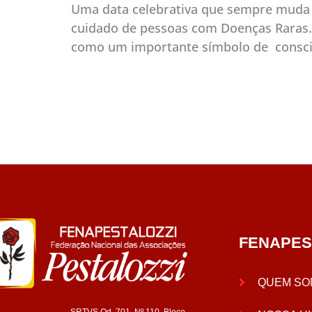
Uma data celebrativa que sempre muda e
cuidado de pessoas com Doenças Raras. O
como um importante símbolo de conscie
FENAPES
QUEM SO
SRTVS Qd. 701, Nº 110, Bloco