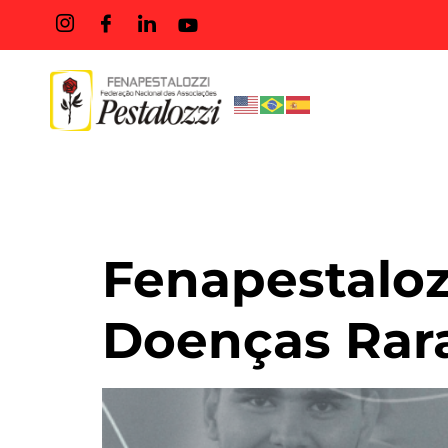
Tag:
#li
Fenapestaloz
Doenças Rar