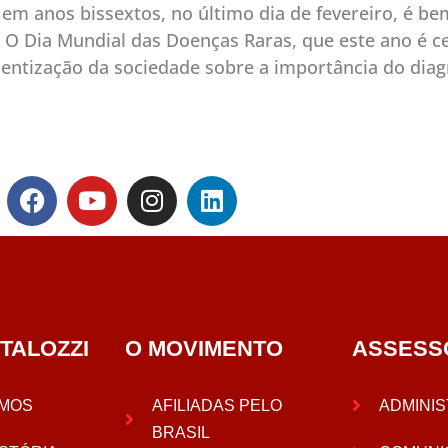
m anos bissextos, no último dia de fevereiro, é bem
 Dia Mundial das Doenças Raras, que este ano é cel
ntização da sociedade sobre a importância do diag
TALOZZI
O MOVIMENTO
ASSESS
MOS
AFILIADAS PELO
ADMINIS
BRASIL