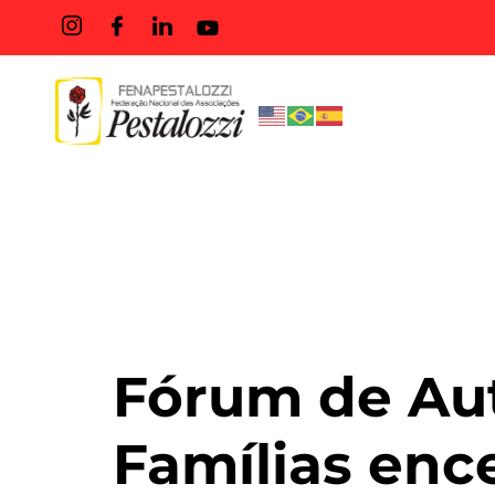
Tag:
#encont
Fórum de Au
Famílias enc