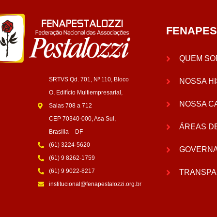
FENAPES
QUEM SO
SRTVS Qd. 701, Nº 110, Bloco
NOSSA HI
O, Edifício Multiempresarial,
NOSSA C
Salas 708 a 712
CEP 70340-000, Asa Sul,
ÁREAS D
Brasília – DF
(61) 3224-5620
GOVERN
(61) 9 8262-1759
(61) 9 9022-8217
TRANSPA
institucional@fenapestalozzi.org.br