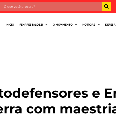
INÍCIO
FENAPESTALOZZI
O MOVIMENTO
NOTÍCIAS
DEFESA
roregional
todefensores e E
erra com maestri