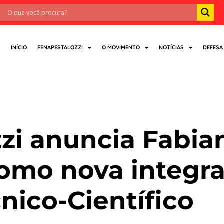
INÍCIO
FENAPESTALOZZI
O MOVIMENTO
NOTÍCIAS
DEFESA
nheciment
zi anuncia Fabia
omo nova integr
nico-Científico