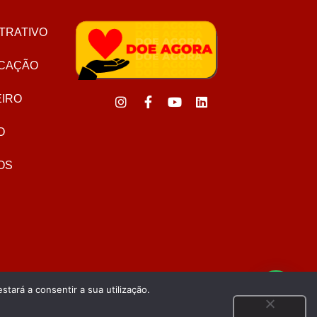
TRATIVO
CAÇÃO
EIRO
O
OS
stará a consentir a sua utilização.
|
Termos de uso