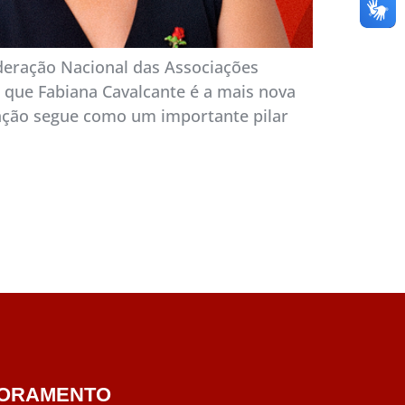
ederação Nacional das Associações
o que Fabiana Cavalcante é a mais nova
eração segue como um importante pilar
ORAMENTO