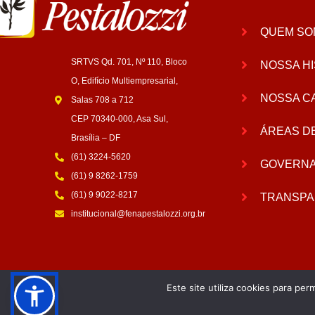
QUEM SO
SRTVS Qd. 701, Nº 110, Bloco
NOSSA HI
O, Edifício Multiempresarial,
NOSSA C
Salas 708 a 712
CEP 70340-000, Asa Sul,
ÁREAS D
Brasília – DF
(61) 3224-5620
GOVERN
(61) 9 8262-1759
(61) 9 9022-8217
TRANSPA
institucional@fenapestalozzi.org.br
Este site utiliza cookies para per
© Copyright 2026 | Fenapestalozzi