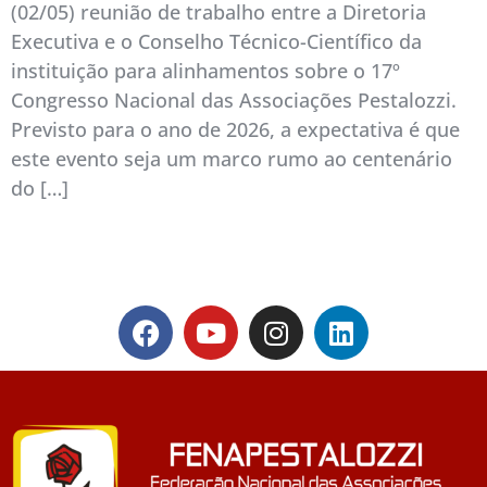
(02/05) reunião de trabalho entre a Diretoria
Executiva e o Conselho Técnico-Científico da
instituição para alinhamentos sobre o 17º
Congresso Nacional das Associações Pestalozzi.
Previsto para o ano de 2026, a expectativa é que
este evento seja um marco rumo ao centenário
do […]