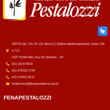
SRTVS Qd. 701, Nº 110, Bloco O, Edifício Multiempresarial, Salas 708
a 712
CEP 70340-000, Asa Sul, Brasília – DF
(61) 3224-5620
(61) 9 8262-1759
(61) 9 9022-8217
institucional@fenapestalozzi.org.br
FENAPESTALOZZI