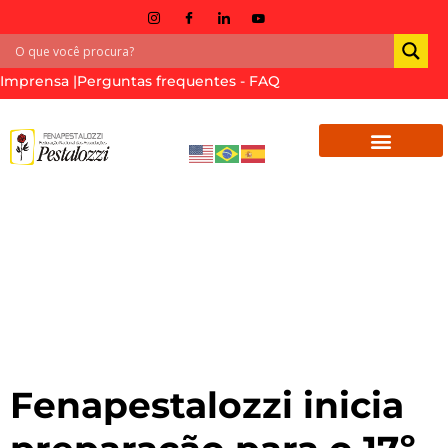
Imprensa |
Perguntas frequentes - FAQ
Tag:
congresso
nacional das
associações
pestalozzi
Fenapestalozzi inicia